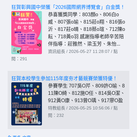
狂賀彰興國中榮獲「2026國際網界博覽會」白金獎！
恭喜獲獎同學：803顏o、806白o
威、807張o瑜、815莊o翔、816張o
沂、817莊o晴、818蔡o瑄、712陳o
耘、718黃o羽 感謝指導老師辛苦陪
伴指導：莊雅然、梁玉芳、朱怡...
資訊組長 / 2026-05-27 11:28:07 / 點
閱：291
狂賀本校學生參加115年度夯才藝競賽榮獲特優！
參賽學生 707吳O芹、809許O瑜、8
11陳O綺、812施O任、814吳O潔、
912黃O康、913曾O瑀、917廖O盈
特教組長 / 2026-05-25 10:56:06 / 點
閱：232