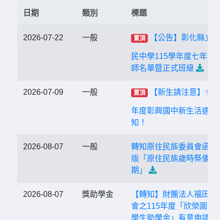
日期
類別
標題
2026-07-22
一般
【公告】彰化縣立
置頂
民中學115學年度七年級
師名單暨正式班級
2026-07-09
一般
【新生請注意】✨✨1
置頂
年度彰興國中新生活適應
知！
2026-08-07
一般
轉知原住民族委員會函送
版「原住民族歲時祭儀放
期」
2026-08-07
獎助學金
【轉知】財團法人福田文
會之115年度「欣榮圖書
學生助學金」有意申請者