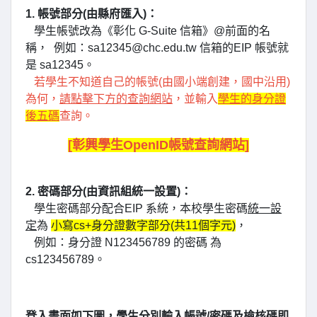
1. 帳號部分(由縣府匯入)
：
學生帳號改為《彰化 G-Suite 信箱》@前面的名
稱， 例如：sa12345@chc.edu.tw 信箱的EIP 帳號就
是 sa12345。
若學生不知道自己的帳號(由國小端創建，國中沿用)
為何，
請點擊下方的查詢網站
，並輸入
學生的身分證
後五碼
查詢。
[彰興學生OpenID帳號查詢網站]
2. 密碼部分(由資訊組統一設置)
：
學生密碼部分配合EIP 系統，本校學生密碼
統一設
定
為
小寫cs+身分證數字部分(共11個字元)
，
例如：身分證 N123456789 的密碼 為
cs123456789。
登入畫面如下圖，學生分別輸入帳號/密碼及檢核碼即