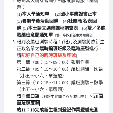
報到當天請穿著國小制服或體育服，請攜
帶：
(1)
本入學通知單
(2)
國小畢業證書正本
社團報名表回
(3)
暑期學藝活動回條
(4)
條
(5)
本土語文選修課程調查表
(6)
雙／多胞
胎編班意願通知單
（雙／多胞胎新生才需繳交）
報到及編班測驗時程：(報到及測驗將依新生
正取名單之
臨時編班班級
及
臨時座號
進行，
請
記好自己的臨時班級及座號
)
第一節（08：15～09：00）報到作業
第二節（09：15～10：00）編班測驗－國語
（小五～小六，單選題）
第三節（10：15～11：00）編班測驗－數學
（小五～小六，單選題）
請自備
口罩
、
2B鉛
（測驗中建議全程配戴口罩）
筆及橡皮擦
約11：10完成新生報到登記作業暨編班測