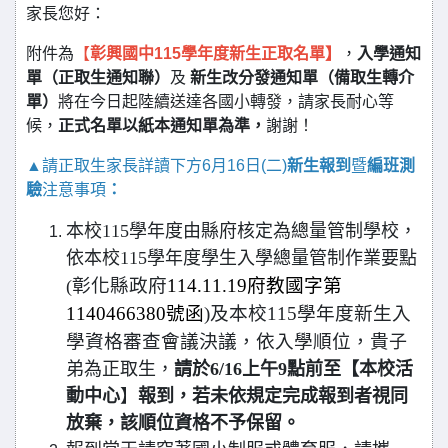
家長您好：
附件為
【
彰興國中
115
學年度新生正取名單】
，
入學通知
單（正取生通知聯）
及
新生改分發通知單（備取生轉介
單）
將在今日起陸續送達各國小轉發，請家長耐心等
候，
正式名單以紙本通知單為準，
謝謝！
▲
請正取生家長詳讀下方6月16日(二)
新生報到
暨
編班測
驗
注意事項
：
本校115學年度由縣府核定為總量管制學校，
依本校115學年度學生入學總量管制作業要點
彰化縣政府
114.11.19府教國字第
(
1140466380號函
)
及本校115學年度新生入
學資格審查會議決議，依入學順位，貴
子
弟為正取生，
請於6/16上午9點前至【本校活
動中心
】
報到，若未依規定完成報到者視同
放棄，該順位資格不予保留。