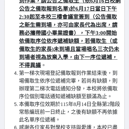
到作業，請公告之備取生（依6月16日校網
公告之備取報到名單)於6月17日當日下午
2:30起至本校三樓會議室簽到（公告備取
之新生需到場，亦可由家長代為出席，請
務必攜帶國小畢業證書），下午3:00開始
依備取序位依序遞補缺額，若備取生（或
備取生的家長)未到場且當場唱名三次仍未
到場者視為放棄入學，由下一序位遞補，
不得異議
。
第一梯次現場登記備取報到作業結束後，到
場備取生依序位遞補完畢，若尚有缺額，則
辦理第二梯次電話通知分發，本校將依備取
序位個別電話通知遞補缺額至額滿為止。
本備取序位效期於115年8月14日全縣第2階段
常態編班前一日終止，之後有缺額不再依據
此名單序位遞補。
感謝各位家長對學校支持與愛護，本校已盡