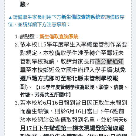
驗
。
▲
請備取生家長利用下方
新生備取查詢系統
查詢備取序
位，並請詳讀下方注意事項：
請點選：
新生備取查詢系統
依本校115學年度學生入學總量管制作業要
點規定，本校備取學生准予轉介至鄰近未
管制學校就讀，敬請貴家長持
改分發通知
單
至本校鄰近公立國中辦理入學手續(
以免
遷戶籍方式即可至彰化縣未管制學校報
到
)。
【115學年度管制學校為彰興、彰泰、信義、
竹塘、芳苑共五所國中】
若本校於6月16日報到當日因正取生未報到
而產生缺額，則於6月16日當日下午6點前
於本校網站公告備取報到名單，並於隔天
6
月17日下午辦理第一梯次現場登記備取報