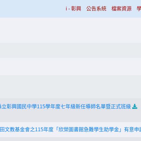
(current)
i - 彰興
公告系統
檔案資源
縣立彰興國民中學115學年度七年級新任導師名單暨正式班級
田文教基金會之115年度「欣榮圖書館急難學生助學金」有意申