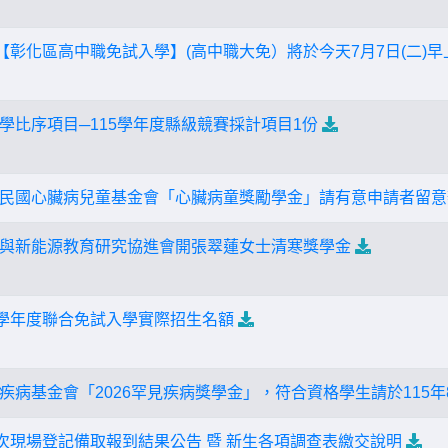
【彰化區高中職免試入學】(高中職大免）將於今天7月7日(二)早上
學比序項目─115學年度縣級競賽採計項目1份
民國心臟病兒童基金會「心臟病童獎勵學金」請有意申請者留意
與新能源教育研究協進會開張翠蓮女士清寒獎學金
5學年度聯合免試入學實際招生名額
疾病基金會「2026罕見疾病獎學金」，符合資格學生請於115年
梯次現場登記備取報到結果公告 暨 新生各項調查表繳交說明