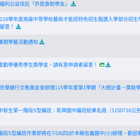
福利公益信託「許崑泰助學金」
116學年度高級中等學校藝術才能班特色招生甄選入學部分招生
留意！
生暑期學藝活動通知
年度勤學優秀學生獎學金，請有意申請者留意！
世華銀行文教基金會辦理115學年度第1學期「大樹計畫－獎助
中新生第一階段S型編班：彰興國中編班結果名冊（1150716公
階段S型編班作業即將在7/16(四)於本縣信義國中(小)辦理，歡