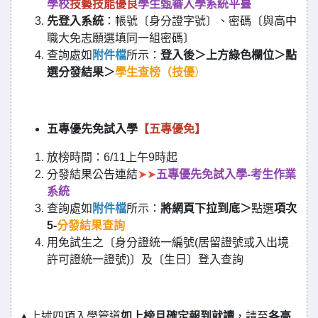
學校
技藝技能優良
學生甄審入學系統平臺
先登入系統
：帳號〔身分證字號〕、密碼〔與高中
職大免志願選填同一組密碼〕
查詢處如
附件檔
所示：
登入後＞上方綠色欄位＞點
選分發結果＞
學生查榜（技優
）
五專優先免試入學
【五專優免】
放榜時間：6/11上午9時起
分發結果公告連結
➤➤
五專優先免試入學-考生作業
系統
查詢處如
附件檔
所示：
將網頁下拉到底＞
點選
項次
5-
分發結果查詢
用免試生之〔身分證統一編號(居留證號或入出境
許可證統一證號)〕及〔生日〕登入查詢
▲上述四項入學管道
如上榜且確定報到就讀
，請至
各高