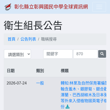
彰化縣立彰興國民中學全球資訊網
衛生組長公告
首頁
公告列表
職稱搜尋
日期
類別
標題
2026-07-24
一般
轉知:林業及自然保育署編製
軸含羞木、銀膠菊、銀合歡
澤蘭、巴西胡椒木及日本菟
等外來入侵植物摺頁電子檔
份