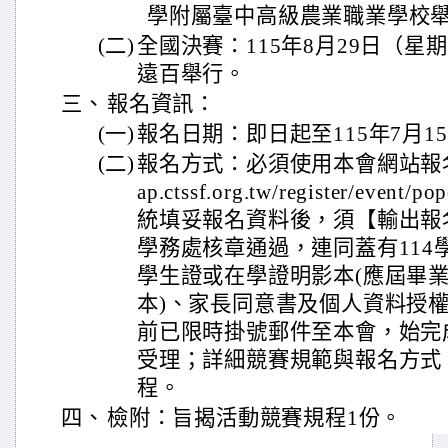
學附屬臺中高級農業職業學校
(二)
全國決賽：115年8月29日（星
遠百舉行。
三、
報名資訊：
(一)
報名日期：即日起至115年7月
(二)
報名方式：必須使用本會網站報名系統
ap.ctssf.org.tw/register/event
統填妥報名資料後，須【輸出報
學務處核章通過，連同蓋有114
學生證或在學證明影本(應屆畢
本)、家長同意書及個人資料授
前已限時掛號郵件至本會，始完
受理；詳細競賽規範與報名方式
程。
四、
檢附：旨揭活動競賽規程1份。