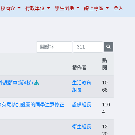
學校簡介
行政單位
學生園地
線上專區
登入
點
發佈者
閱
課簡章(第4梯)
生活教育
10
組長
68
，請有意參加競賽的同學注意修正
設備組長
110
4
衛生組長
12
20