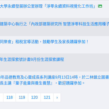
大學永續發展辦公室辦理「淨零永續資料視覺化工作坊」
建築中心執行之「內政部建築研究所 智慧淨零科技生活應用種
同樂會」租稅宣導活動，鼓勵學生及家長踴躍參加！
青少年生涯探索號計畫9月份生涯探索課程
24年品德教育及心靈成長系列講座9月13日14時，於二林鎮立圖
長主講『量子能量與養生養慧』，歡迎踴躍參加。
7
118
119
120
121
›