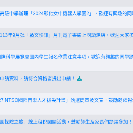
級中學辦理「2024彰化女中機器人學園2」，歡迎有興趣的同學
13年9月號「藝文快訊」月刊電子書線上閱讀連結，歡迎大家多加使
國際科學展覽會國內學生報名作業注意事項，歡迎有興趣的同學踴躍參
申請資料，請符合資格者提出申請！
2027 NTSO國際音樂人才拔尖計畫」甄選簡章及文宣，鼓勵踴躍
園探險之旅」線上租稅闖關活動，鼓勵師生及家長們踴躍參加！