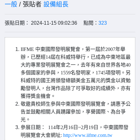
一般
/ 張貼者
設備組長
張貼日期： 2024-11-15 09:02:36 點閱：
323
IIFME
中東國際發明展覽會，第一屆於2007年舉
辦，已歷經14屆在科威特舉行，已成為中東地區最
大的專業發明展覽會之一，去年有來自世界各地40
多個國家的參與，1
559
名發明家，1745項發明。另
科威特的國王將頒發總額美金五萬元的獎金以資勉
勵發明人，台灣作品除了可爭取好的成績外，亦有
獲得獎金機會。
敬邀貴校師生參與中東國際發明展覽會，請惠予公
告並鼓勵相關人員踴躍參加，享譽國際、為台爭
光。
參展日期： 114年2月16日~2月19日，中東國際發
明展覽會大會網址:
http://www.iifme.com.tw