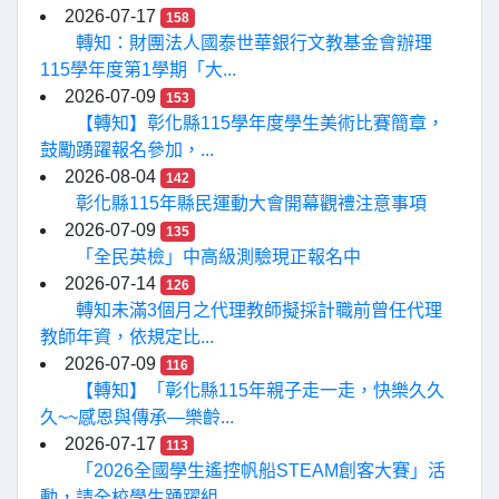
2026-07-17
158
轉知：財團法人國泰世華銀行文教基金會辦理
115學年度第1學期「大...
2026-07-09
153
【轉知】彰化縣115學年度學生美術比賽簡章，
鼓勵踴躍報名參加，...
2026-08-04
142
彰化縣115年縣民運動大會開幕觀禮注意事項
2026-07-09
135
「全民英檢」中高級測驗現正報名中
2026-07-14
126
轉知未滿3個月之代理教師擬採計職前曾任代理
教師年資，依規定比...
2026-07-09
116
【轉知】「彰化縣115年親子走一走，快樂久久
久~~感恩與傳承—樂齡...
2026-07-17
113
「2026全國學生遙控帆船STEAM創客大賽」活
動，請全校學生踴躍組...