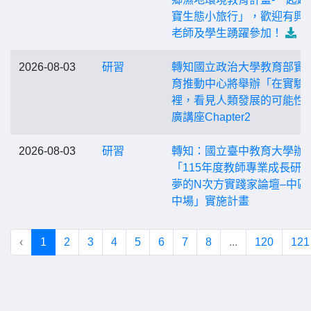
寶生態小旅行」，歡迎有興
老師及學生踴躍參加！
2026-08-03
研習
轉知國立政治大學教育部實
育推動中心將舉辦「在實驗
裡，看見人類發展的可能性
廣講座Chapter2
2026-08-03
研習
轉知：國立臺中教育大學辦
「115年度教師專業成長研習
夢的N次方實踐家論壇–中區
中場」實施計畫
‹
1
2
3
4
5
6
7
8
...
120
121