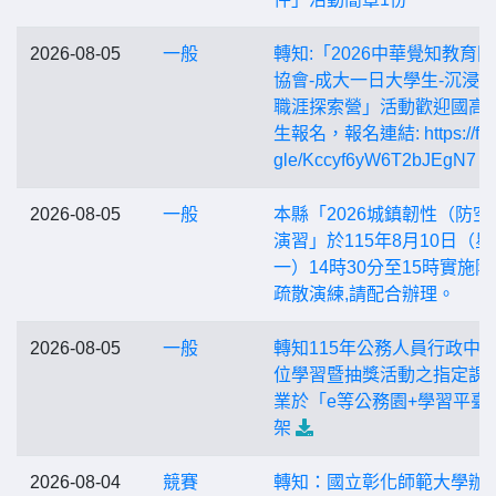
2026-08-05
一般
轉知:「2026中華覺知教育
協會-成大一日大學生-沉浸
職涯探索營」活動歡迎國高
生報名，報名連結: https://for
gle/Kccyf6yW6T2bJEgN7
2026-08-05
一般
本縣「2026城鎮韌性（防空
演習」於115年8月10日（星
一）14時30分至15時實施防
疏散演練,請配合辦理。
2026-08-05
一般
轉知115年公務人員行政中
位學習暨抽獎活動之指定課
業於「e等公務園+學習平臺
架
2026-08-04
競賽
轉知：國立彰化師範大學辦