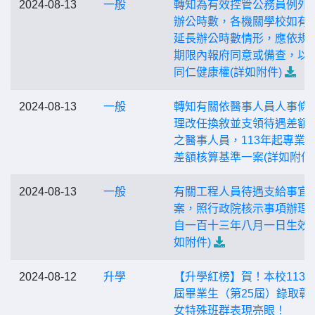
2024-08-13
一般
轉知為有效控管公務員例外
辦公時數，各機關學校如有
延長辦公時數情形，應依規
期限內報府同意或備查，以
同仁健康權(詳如附件)
2024-08-13
一般
轉知有關依醫事人員人事條
理改任換敘並支領待遇差額
之醫事人員，113年起專業
差額核算基準一案(詳如附件
2024-08-13
一般
有關工程人員待遇支給事宜
案，照行政院核示事項辦理
自一百十三年八月一日生效(
如附件)
2024-08-12
升學
【升學紅榜】賀！本校113
屆畢業生（第25屆）錄取彰
女特殊班群表現亮眼！