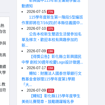
彰興國中115年新生暑期學藝活
動通知
2026-07-15
776
115學年度新生第一階段S型編班
作業即將在7/16(四)於本縣信義國中...
為熱
2026-07-10
375
自信
公告本校新生雙語生活營參加名
單及梯次，歡迎本校有興趣參加的
參與
新...
2026-07-09
196
術高
【得獎公告】彰化縣立彰興國民
中學 創校30週年校慶Logo設計徵選...
連續
2026-07-17
158
大學
轉知：財團法人國泰世華銀行文
教基金會辦理115學年度第1學期
L教
「大...
校符
2026-07-09
153
【轉知】彰化縣115學年度學生
美術比賽簡章，鼓勵踴躍報名參