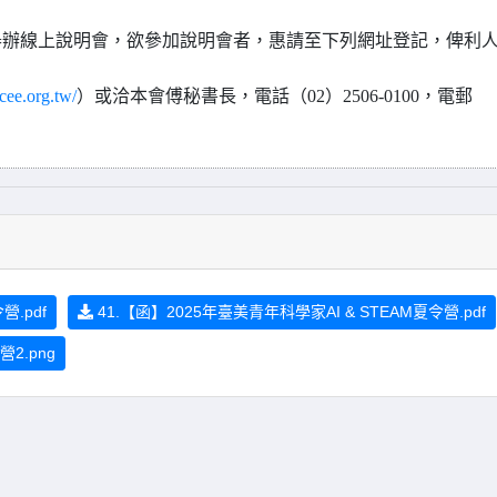
十時舉辦線上說明會，欲參加說明會者，惠請至下列網址登記，俾利
icee.org.tw/
）或洽本會傅秘書長，電話（02）2506-0100，電郵
營.pdf
41.【函】2025年臺美青年科學家AI & STEAM夏令營.pdf
2.png