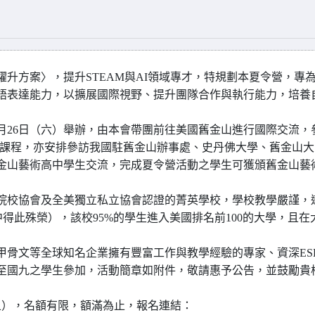
升方案〉，提升STEAM與AI領域專才，特規劃本夏令營，專
語表達能力，以擴展國際視野、提升團隊合作與執行能力，培養
至7月26日（六）舉辦，由本會帶團前往美國舊金山進行國際交流，
主題之課程，亦安排參訪我國駐舊金山辦事處、史丹佛大學、舊金山大
金山藝術高中學生交流，完成夏令營活動之學生可獲頒舊金山藝
院校協會及全美獨立私立協會認證的菁英學校，學校教學嚴謹，
得此殊榮），該校95%的學生進入美國排名前100的大學，且在
甲骨文等全球知名企業擁有豐富工作與教學經驗的專家、資深ES
至國九之學生參加，活動簡章如附件，敬請惠予公告，並鼓勵貴
（五），名額有限，額滿為止，報名連結：