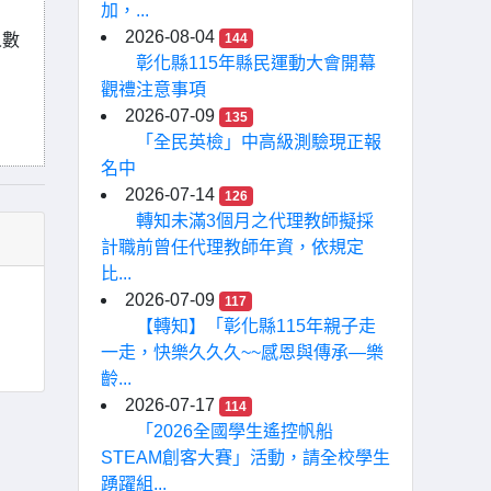
加，...
2026-08-04
人數
144
彰化縣115年縣民運動大會開幕
觀禮注意事項
2026-07-09
135
「全民英檢」中高級測驗現正報
名中
2026-07-14
126
轉知未滿3個月之代理教師擬採
計職前曾任代理教師年資，依規定
比...
2026-07-09
117
【轉知】「彰化縣115年親子走
一走，快樂久久久~~感恩與傳承—樂
齡...
2026-07-17
114
「2026全國學生遙控帆船
STEAM創客大賽」活動，請全校學生
踴躍組...