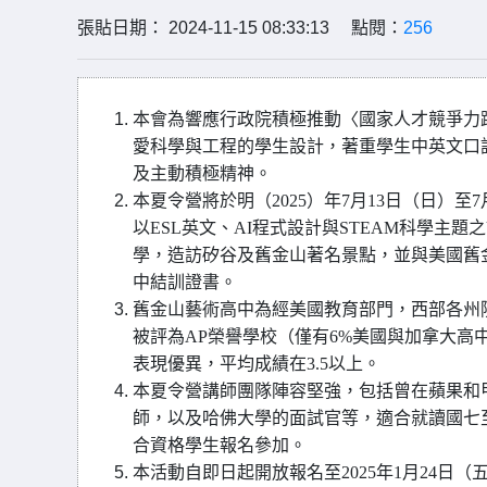
張貼日期： 2024-11-15 08:33:13 點閱：
256
本會為響應行政院積極推動〈國家人才競爭力躍
愛科學與工程的學生設計，著重學生中英文口
及主動積極精神。
本夏令營將於明（2025）年7月13日（日）
以ESL英文、AI程式設計與STEAM科學
學，造訪矽谷及舊金山著名景點，並與美國舊
中結訓證書。
舊金山藝術高中為經美國教育部門，西部各州
被評為AP榮譽學校（僅有6%美國與加拿大高中
表現優異，平均成績在3.5以上。
本夏令營講師團隊陣容堅強，包括曾在蘋果和
師，以及哈佛大學的面試官等，適合就讀國七
合資格學生報名參加。
本活動自即日起開放報名至2025年1月24日