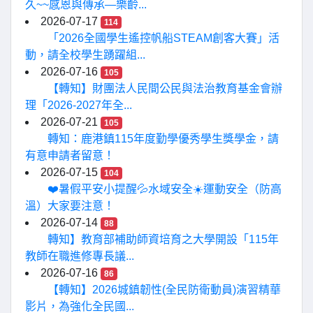
久~~感恩與傳承—樂齡...
2026-07-17
114
「2026全國學生遙控帆船STEAM創客大賽」活
動，請全校學生踴躍組...
2026-07-16
105
【轉知】財團法人民間公民與法治教育基金會辦
理「2026-2027年全...
2026-07-21
105
轉知：鹿港鎮115年度勤學優秀學生獎學金，請
有意申請者留意！
2026-07-15
104
❤️暑假平安小提醒💦水域安全☀️運動安全（防高
溫）大家要注意！
2026-07-14
88
轉知】教育部補助師資培育之大學開設「115年
教師在職進修專長議...
2026-07-16
86
【轉知】2026城鎮韌性(全民防衛動員)演習精華
影片，為強化全民國...