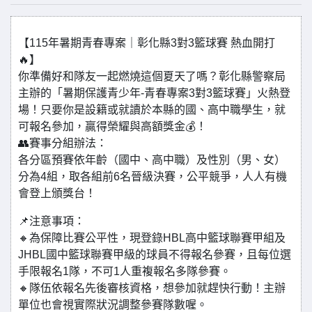
【115年暑期青春專案｜彰化縣3對3籃球賽 熱血開打
🔥】
你準備好和隊友一起燃燒這個夏天了嗎？彰化縣警察局
主辦的「暑期保護青少年-青春專案3對3籃球賽」火熱登
場！只要你是設籍或就讀於本縣的國、高中職學生，就
可報名參加，贏得榮耀與高額獎金💰！
👥賽事分組辦法：
各分區預賽依年齡（國中、高中職）及性別（男、女）
分為4組，取各組前6名晉級決賽，公平競爭，人人有機
會登上頒獎台！
📌注意事項：
🔸為保障比賽公平性，現登錄HBL高中籃球聯賽甲組及
JHBL國中籃球聯賽甲級的球員不得報名參賽，且每位選
手限報名1隊，不可1人重複報名多隊參賽。
🔸隊伍依報名先後審核資格，想參加就趕快行動！主辦
單位也會視實際狀況調整參賽隊數喔。