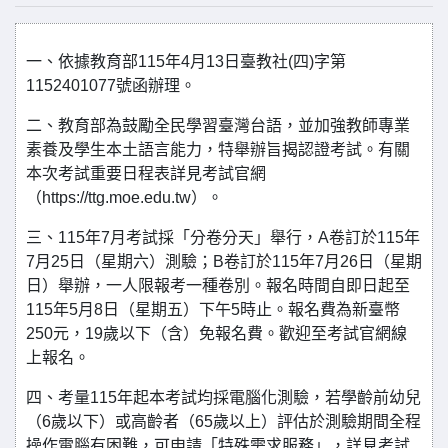
一、依據教育部115年4月13日臺教社(四)字第
1152401077號函辦理。
二、教育部為鼓勵全民學習臺灣台語，並加強教師專業
素養及學生本土語言能力，特舉辦旨揭認證考試。有關
本次考試重要日程表詳見考試官網
（https://ttg.moe.edu.tw）。
三、115年7月考試採「分卷分天」舉行，A卷訂於115年
7月25日（星期六）測驗；B卷訂於115年7月26日（星期
日）舉辦，一人限報考一種卷別。報名時間自即日起至
115年5月8日（星期五）下午5時止。報名費為新臺幣
250元，19歲以下（含）免報名費。歡迎至考試官網線
上報名。
四、考量115年起本考試均採電腦化測驗，若學齡前幼兒
（6歲以下）或高齡者（65歲以上）評估於測驗期間全程
操作電腦有困難，可申請「特殊需求服務」，詳見考試