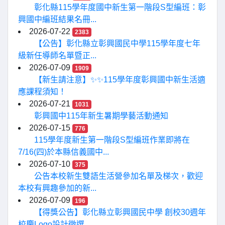
彰化縣115學年度國中新生第一階段S型編班：彰
興國中編班結果名冊...
2026-07-22
2383
【公告】彰化縣立彰興國民中學115學年度七年
級新任導師名單暨正...
2026-07-09
1909
【新生請注意】✨✨115學年度彰興國中新生活適
應課程須知！
2026-07-21
1031
彰興國中115年新生暑期學藝活動通知
2026-07-15
776
115學年度新生第一階段S型編班作業即將在
7/16(四)於本縣信義國中...
2026-07-10
375
公告本校新生雙語生活營參加名單及梯次，歡迎
本校有興趣參加的新...
2026-07-09
196
【得獎公告】彰化縣立彰興國民中學 創校30週年
校慶Logo設計徵選...