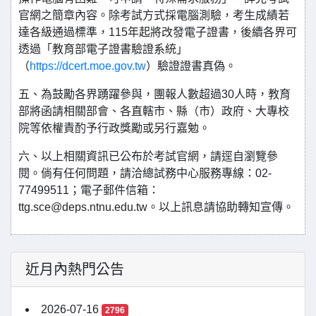
官網之簡章內容。除考試方式採電腦測驗，考生成績若
達各級通過標準，115年起將改發電子證書，後續各界可
透過「教育部電子證書驗證系統」
（
https://dcert.moe.gov.tw
）驗證證書真偽。
五、為鼓勵各界踴躍參與，團報人數超過30人時，教育
部將函請相關部會、各直轄市、縣（市）政府、大專校
院等依權責酌予行政獎勵或另行嘉勉。
六、以上相關資訊已公布於考試官網，請逕自瀏覽參
閱。倘有任何問題，請洽總試務中心服務專線：02-
77499511；電子郵件信箱：
ttg.sce@deps.ntnu.edu.tw。以上訊息請協助轉知宣傳。
近月內熱門公告
2026-07-16
2796