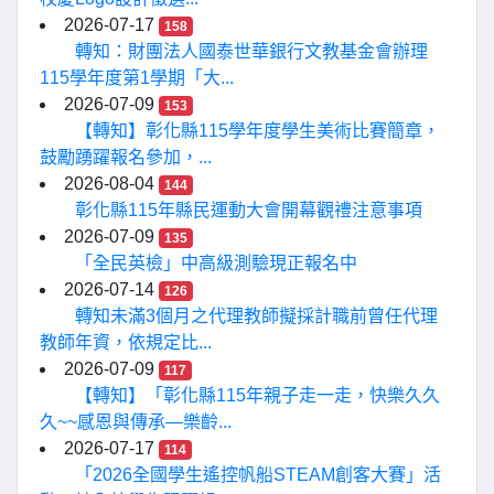
2026-07-17
158
轉知：財團法人國泰世華銀行文教基金會辦理
115學年度第1學期「大...
2026-07-09
153
【轉知】彰化縣115學年度學生美術比賽簡章，
鼓勵踴躍報名參加，...
2026-08-04
144
彰化縣115年縣民運動大會開幕觀禮注意事項
2026-07-09
135
「全民英檢」中高級測驗現正報名中
2026-07-14
126
轉知未滿3個月之代理教師擬採計職前曾任代理
教師年資，依規定比...
2026-07-09
117
【轉知】「彰化縣115年親子走一走，快樂久久
久~~感恩與傳承—樂齡...
2026-07-17
114
「2026全國學生遙控帆船STEAM創客大賽」活