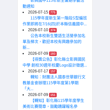
彰興國中115年新生暑期學藝活
動通知
2026-07-15
775
115學年度新生第一階段S型編班
作業即將在7/16(四)於本縣信義國中...
2026-07-10
374
公告本校新生雙語生活營參加名
單及梯次，歡迎本校有興趣參加的
新...
2026-07-09
193
【得獎公告】彰化縣立彰興國民
中學 創校30週年校慶Logo設計徵選...
2026-07-17
157
轉知：財團法人國泰世華銀行文
教基金會辦理115學年度第1學期
「大...
2026-07-09
151
【轉知】彰化縣115學年度學生
美術比賽簡章，鼓勵踴躍報名參