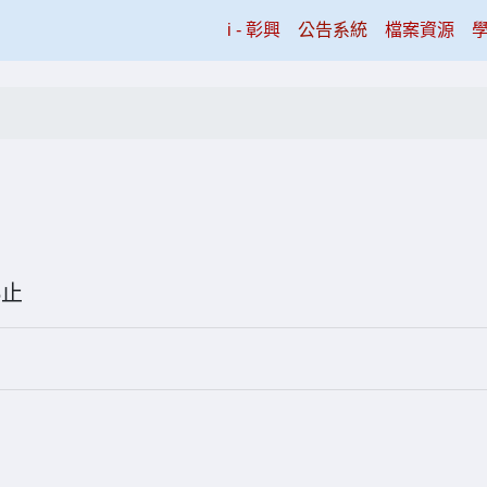
(current)
i - 彰興
公告系統
檔案資源
8-05止