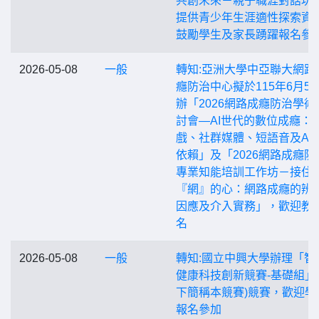
共創未來－親子職涯對話坊
提供青少年生涯適性探索資
鼓勵學生及家長踴躍報名參
2026-05-08
一般
轉知:亞洲大學中亞聯大網路
癮防治中心擬於115年6月5
辦「2026網路成癮防治學術
討會—AI世代的數位成癮：
戲、社群媒體、短語音及AI
依賴」及「2026網路成癮防
專業知能培訓工作坊－接住
『網』的心：網路成癮的辨
因應及介入實務」，歡迎教
名
2026-05-08
一般
轉知:國立中興大學辦理「智
健康科技創新競賽-基礎組」
下簡稱本競賽)競賽，歡迎學
報名參加