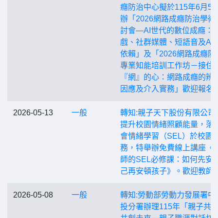
癮防治中心擬於115年6月5
辦「2026網路成癮防治學術
討會—AI世代的數位成癮：
戲、社群媒體、短語音及AI
依賴」及「2026網路成癮防
專業知能培訓工作坊－接住
『網』的心：網路成癮的辨
因應及介入實務」歡迎報名
2026-05-13
一般
轉知:親子天下股份有限公司
提升校園情緒照顧能量，落
會情緒學習（SEL）於校園
務，特舉辦免費線上講座《
師的SEL必修課：如何先安
己再安頓孩子》。歡迎教師
2026-05-08
一般
轉知:勞動部勞動力發展署中
投分署辦理115年「親子共