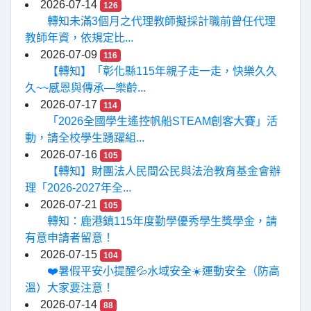
2026-07-14
126
轉知未滿3個月之代理教師擬採計職前曾任代理
教師年資，依規定比...
2026-07-09
116
【轉知】「彰化縣115年親子走一走，快樂久久
久~~感恩與傳承—樂齡...
2026-07-17
114
「2026全國學生遙控帆船STEAM創客大賽」活
動，請全校學生踴躍組...
2026-07-16
105
【轉知】財團法人民間公民與法治教育基金會辦
理「2026-2027年全...
2026-07-21
105
轉知：鹿港鎮115年度勤學優秀學生獎學金，請
有意申請者留意！
2026-07-15
104
❤️暑假平安小提醒💦水域安全☀️運動安全（防高
溫）大家要注意！
2026-07-14
88