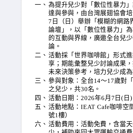
一、
為提升兒少對「數位性暴力」
達與參與，由台灣展翅協會培力
7日（日）舉辦「模糊的網路
論壇」，以「數位性暴力」為
的互動與界線，廣邀全台兒少
論。
二、
活動採「世界咖啡館」形式進
享；期能彙整兒少討論成果，
未來決策參考，培力兒少成為
三、
參與對象：全台14～17歲對
之兒少，共30名。
四、
活動日期：2026年6月7日(日) 9
五、
活動地點：IEAT Cafe咖啡
號1樓）
六、
活動費用：活動免費，含當天
少，補助來回大眾運輸交通費