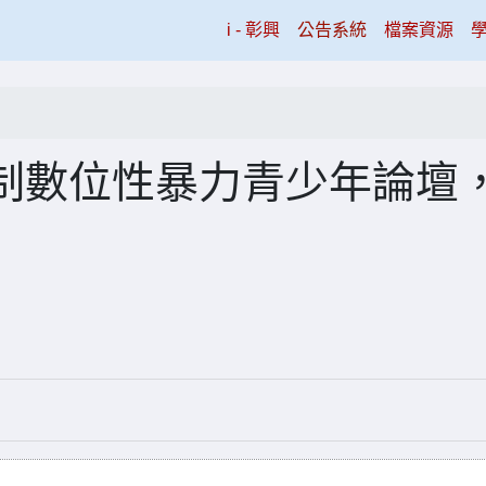
(current)
i - 彰興
公告系統
檔案資源
制數位性暴力青少年論壇