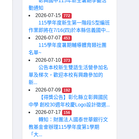
彰興國中115年新生暑期學藝活
動通知
2026-07-15
772
115學年度新生第一階段S型編班
作業即將在7/16(四)於本縣信義國中...
2026-07-07
453
115學年度暑期輔導體育類社團
名單~
2026-07-10
373
公告本校新生雙語生活營參加名
單及梯次，歡迎本校有興趣參加的
新...
2026-07-09
192
【得獎公告】彰化縣立彰興國民
中學 創校30週年校慶Logo設計徵選...
2026-07-17
156
轉知：財團法人國泰世華銀行文
教基金會辦理115學年度第1學期
「大...