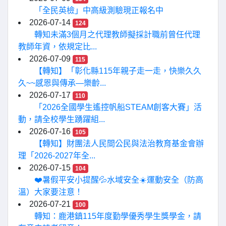
「全民英檢」中高級測驗現正報名中
2026-07-14
124
轉知未滿3個月之代理教師擬採計職前曾任代理
教師年資，依規定比...
2026-07-09
115
【轉知】「彰化縣115年親子走一走，快樂久久
久~~感恩與傳承—樂齡...
2026-07-17
110
「2026全國學生遙控帆船STEAM創客大賽」活
動，請全校學生踴躍組...
2026-07-16
105
【轉知】財團法人民間公民與法治教育基金會辦
理「2026-2027年全...
2026-07-15
104
❤️暑假平安小提醒💦水域安全☀️運動安全（防高
溫）大家要注意！
2026-07-21
100
轉知：鹿港鎮115年度勤學優秀學生獎學金，請