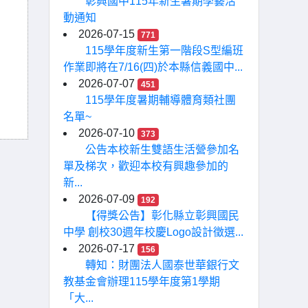
彰興國中115年新生暑期學藝活
動通知
2026-07-15
771
115學年度新生第一階段S型編班
作業即將在7/16(四)於本縣信義國中...
2026-07-07
451
115學年度暑期輔導體育類社團
名單~
2026-07-10
373
公告本校新生雙語生活營參加名
單及梯次，歡迎本校有興趣參加的
新...
2026-07-09
192
【得獎公告】彰化縣立彰興國民
中學 創校30週年校慶Logo設計徵選...
2026-07-17
156
轉知：財團法人國泰世華銀行文
教基金會辦理115學年度第1學期
「大...