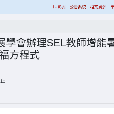
(current)
i - 彰興
公告系統
檔案資源
展學會辦理SEL教師增能
幸福方程式
8-07止