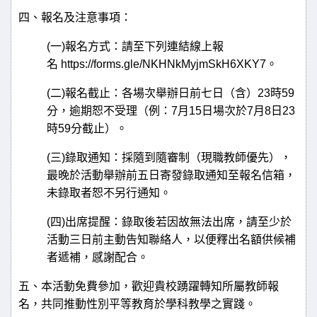
四、報名及注意事項：
(
一
)
報名方式：請至下列連結線上報
名
https://forms.gle/NKHNkMyjmSkH6XKY7
。
(
二
)
報名截止：各場次舉辦日前七日（含）
23
時
59
分，逾期恕不受理（例：
7
月
15
日場次於
7
月
8
日
23
時
59
分截止）。
(
三
)
錄取通知：採隨到隨審制（現職教師優先），
最晚於活動舉辦前五日寄發錄取通知至報名信箱，
未錄取者恕不另行通知。
(
四
)
出席提醒：錄取後若因故無法出席，請至少於
活動三日前主動告知聯絡人，以便釋出名額供候補
者遞補，感謝配合。
五、本活動免費參加，歡迎貴校踴躍轉知所屬教師報
名，共同推動性別平等教育於學科教學之實踐。