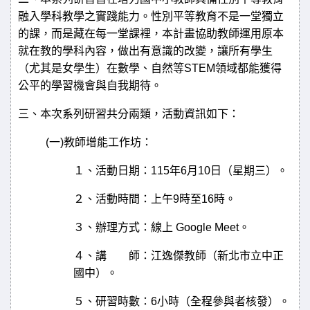
融入學科教學之實踐能力。性別平等教育不是一堂獨立
的課，而是藏在每一堂課裡，本計畫協助教師運用原本
就在教的學科內容，做出有意識的改變，讓所有學生
（尤其是女學
生）在數學、自然等
STEM
領域都能獲得
公平的學習機會與自我期待。
三、本次系列研習共分兩類，活動資訊如下：
(
一
)
教師增能工作坊：
１、活動日期：
115
年
6
月
10
日（星期三）。
２、活動時間：上午
9
時至
16
時。
３、辦理方式：線上
Google Meet
。
４、講 師：江逸傑教師（新北市立中正
國中）。
５、研習時數：
6
小時（全程參與者核發）。