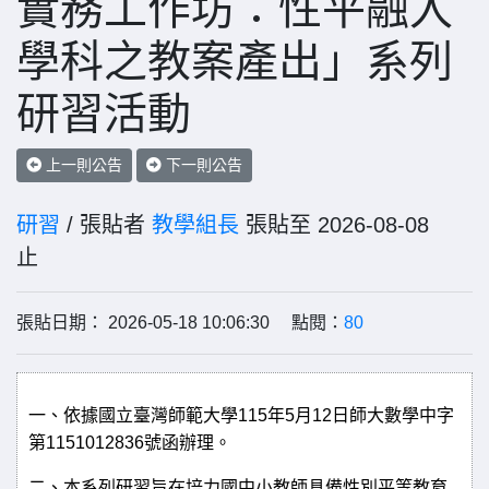
實務工作坊：性平融入
學科之教案產出」系列
研習活動
上一則公告
下一則公告
研習
/ 張貼者
教學組長
張貼至 2026-08-08
止
張貼日期： 2026-05-18 10:06:30 點閱：
80
一、依據
國立臺灣師範大學
115
年
5
月
12
日師大數學中字
第
1151012836
號函辦理。
二、本系列研習旨在培力國中小教師具備性別平等教育