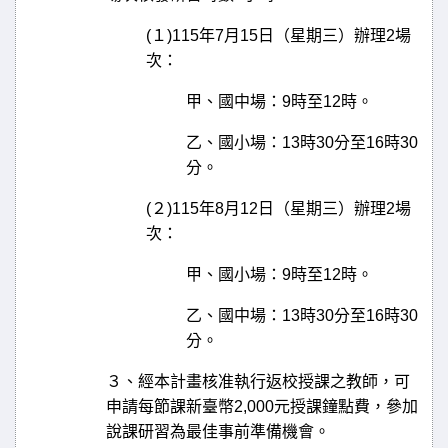
(
１
)115
年
7
月
15
日（星期三）辦理
2
場
次：
甲、國中場：
9
時至
12
時。
乙、國小場：
13
時
30
分至
16
時
30
分。
(
２
)115
年
8
月
12
日（星期三）辦理
2
場
次：
甲、國小場：
9
時至
12
時。
乙、國中場：
13
時
30
分至
16
時
30
分。
３、經本計畫核准執行返校授課之教師，可
申請每節課新臺幣
2,000
元授課鐘點費，參加
說課研習為最佳事前準備機會。