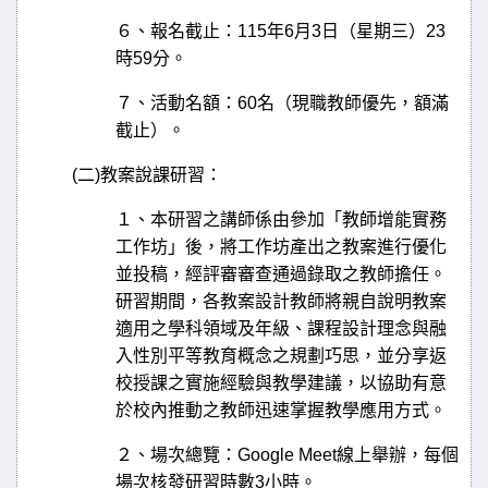
６、報名截止：
115
年
6
月
3
日（星期三）
23
時
59
分。
７、活動名額：
60
名（現職教師優先，額滿
截止）。
(
二
)
教案說課研習：
１、本研習之講師係由參加「教師增能實務
工作坊」後，將工作坊產出之教案進行優化
並投稿，經評審審查通過錄取之教師擔任。
研習期間，各教案設計教師將親自說明教案
適用之學科領域及年級、課程設計理念與融
入性別平等教育概念之規劃巧思，並分享返
校授課之實施經驗與教學建議，以協助有意
於校內推動之教師迅速掌握教學應用方式。
２、場次總覽：
Google Meet
線上舉辦，每個
場次核發研習時數
3
小時。