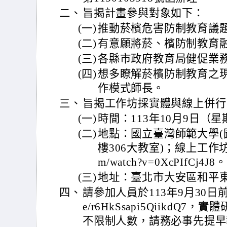
二、
旨揭計畫參與對象如下：
(一)
推動菸檳危害防制教育議
(二)
有意願將菸、檳防制教育
(三)
各縣市政府教育局健促業
(四)
想多瞭解菸檳防制教育之
作模式師長。
三、
旨揭工作坊採實體與線上併行
(一)
時間：113年10月9日（星
(二)
地點：國立臺灣師範大學(圖
樓306大教室)；線上工作坊網址 h
m/watch?v=0XcPIfCj4J8。
(三)
地址：臺北市大安區和平東
四、
請參加人員於113年9月30日前至網址
e/r6HkSsapi5QiikdQ
不限制人數，請務必事先提早