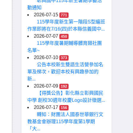
彰興國中115年新生暑期學藝活
動通知
2026-07-15
771
115學年度新生第一階段S型編班
作業即將在7/16(四)於本縣信義國中...
2026-07-07
450
115學年度暑期輔導體育類社團
名單~
2026-07-10
373
公告本校新生雙語生活營參加名
單及梯次，歡迎本校有興趣參加的
新...
2026-07-09
192
【得獎公告】彰化縣立彰興國民
中學 創校30週年校慶Logo設計徵選...
2026-07-17
156
轉知：財團法人國泰世華銀行文
教基金會辦理115學年度第1學期
「大...