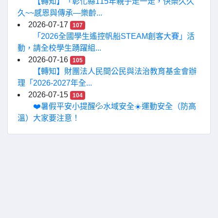
【轉知】「彰化縣115年親子走一走，快樂久久
久~~感恩與傳承—樂齡...
2026-07-17
107
「2026全國學生遙控帆船STEAM創客大賽」活
動，請全校學生踴躍組...
2026-07-16
105
【轉知】財團法人民間公民與法治教育基金會辦
理「2026-2027年全...
2026-07-15
104
❤️暑假平安小提醒💦水域安全☀️運動安全（防高
溫）大家要注意！