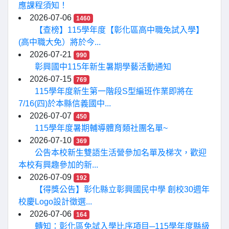
應課程須知！
2026-07-06
1460
【查榜】115學年度【彰化區高中職免試入學】
(高中職大免）將於今...
2026-07-21
990
彰興國中115年新生暑期學藝活動通知
2026-07-15
769
115學年度新生第一階段S型編班作業即將在
7/16(四)於本縣信義國中...
2026-07-07
450
115學年度暑期輔導體育類社團名單~
2026-07-10
369
公告本校新生雙語生活營參加名單及梯次，歡迎
本校有興趣參加的新...
2026-07-09
192
【得獎公告】彰化縣立彰興國民中學 創校30週年
校慶Logo設計徵選...
2026-07-06
164
轉知：彰化區免試入學比序項目─115學年度縣級