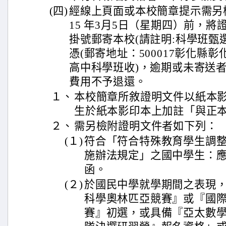
(四)
經線上頁面或本校簡章提示需另
15 年3月5日（星期四）前，
掛號郵寄本校(請註明:科學班甄
憑(郵寄地址：500017彰化縣
高中科學班收)，逾期或未寄送
費用不予退還。
１、
本校簡章所敘證明文件以紙本
生於紙本影印本上加註「與正
２、
需另檢附證明文件者如下列：
(１)
符合「符合特殊教育學生調
施辦法規定」之國中學生：
函。
(２)
於國民中學就學期間之表現
科學奧林匹亞競賽』或『國
賽』初選，或具備『亞太數