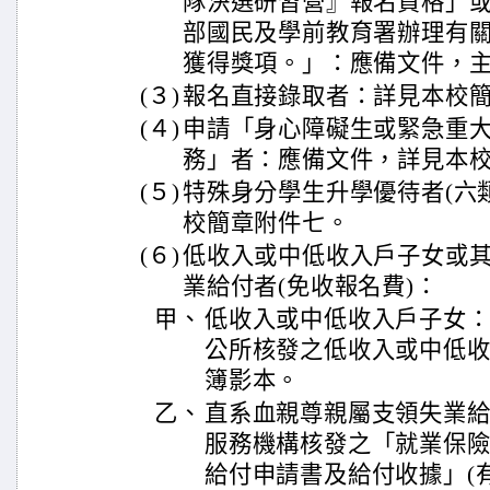
隊決選研習營』報名資格」
部國民及學前教育署辦理有
獲得獎項。」：應備文件，
(３)
報名直接錄取者：詳見本校簡
(４)
申請「身心障礙生或緊急重
務」者：應備文件，詳見本
(５)
特殊身分學生升學優待者(六
校簡章附件七。
(６)
低收入或中低收入戶子女或
業給付者(免收報名費)：
甲、
低收入或中低收入戶子女：
公所核發之低收入或中低
簿影本。
乙、
直系血親尊親屬支領失業
服務機構核發之「就業保
給付申請書及給付收據」(