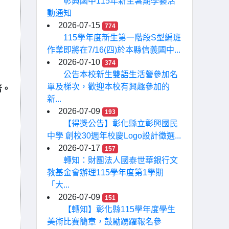
彰興國中115年新生暑期學藝活
動通知
2026-07-15
774
115學年度新生第一階段S型編班
作業即將在7/16(四)於本縣信義國中...
2026-07-10
374
公告本校新生雙語生活營參加名
單及梯次，歡迎本校有興趣參加的
者。
新...
2026-07-09
193
【得獎公告】彰化縣立彰興國民
中學 創校30週年校慶Logo設計徵選...
2026-07-17
157
轉知：財團法人國泰世華銀行文
教基金會辦理115學年度第1學期
「大...
2026-07-09
151
【轉知】彰化縣115學年度學生
美術比賽簡章，鼓勵踴躍報名參