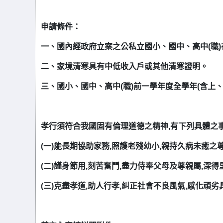
申請條件：
一、
國內經政府立案之公私立國小、國中、高中(職)
二、家境清寒具有中低收入戶或其他清寒證明。
三、國小、國中、高中(職)前一學年度全學年(含上、下
孝行須符合我國固有倫理道德之精神,有下列具體之事
(一)能長期協助家務,照護老殘幼小,親持久病未癒之
(二)謹身節用,刻苦奮鬥,盡力侍奉父母及尊親屬,深
(三)克盡孝道,助人行孝,糾正社會不良風氣,感化頑