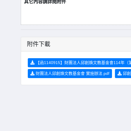
其它內容請詳閱附件
附件下載
【函1140915】財團法人邱創煥文教基金會114年（
財團法人邱創煥文教基金會 實施辦法.pdf
邱創