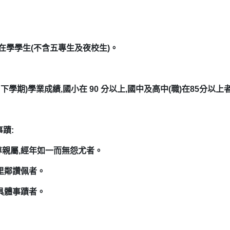
在學學生(不含五專
生及夜校生)。
學期)學業成績,國小在 90 分以上,國中及高中(職)在85分以上
蹟:
尊親屬,經年如一而無怨尤者。
得里鄰讚佩者。
劣具體事蹟者。