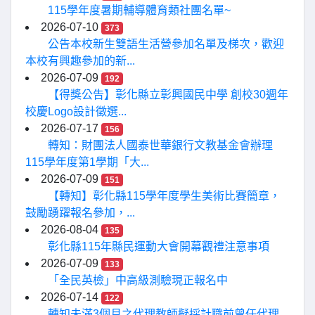
115學年度暑期輔導體育類社團名單~
2026-07-10
373
公告本校新生雙語生活營參加名單及梯次，歡迎
本校有興趣參加的新...
2026-07-09
192
【得獎公告】彰化縣立彰興國民中學 創校30週年
校慶Logo設計徵選...
2026-07-17
156
轉知：財團法人國泰世華銀行文教基金會辦理
115學年度第1學期「大...
2026-07-09
151
【轉知】彰化縣115學年度學生美術比賽簡章，
鼓勵踴躍報名參加，...
2026-08-04
135
彰化縣115年縣民運動大會開幕觀禮注意事項
2026-07-09
133
「全民英檢」中高級測驗現正報名中
2026-07-14
122
轉知未滿3個月之代理教師擬採計職前曾任代理