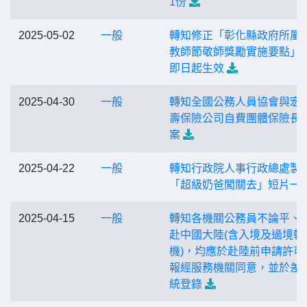
1份
2025-05-02
一般
轉知修正「彰化縣政府所屬
教師節敬師獎勵實施要點」
即日起生效
2025-04-30
一般
轉知全國公務人員協會與宏
壽保險公司自費團體保險長
案
2025-04-22
一般
轉知行政院人事行政總處製
「超級奶爸闖關去」短片一
2025-04-15
一般
轉知各機關公務員不論平、
赴中國大陸(含入境及過境轉
機)，均應於赴陸前申請許可
報經服務機關同意，並於差
統登錄