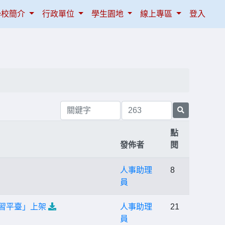
學校簡介
行政單位
學生園地
線上專區
登入
點
發佈者
閱
人事助理
8
員
學習平臺」上架
人事助理
21
員