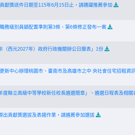
貢獻獎送件日期至115年6月15日止，請踴躍推薦參加
職務級別員額配置準則第3條、第6條修正發布一案
年（西元2027年）政府行政機關辦公日曆表」1份
更新中心辦理桃園市、臺南市及高雄市之中 央社會住宅招租資
學年度縣立高級中等學校新任校長遴選簡章」、遴選日程表及相關
員傑出貢獻獎選拔及表揚作業，請遴薦參加選拔