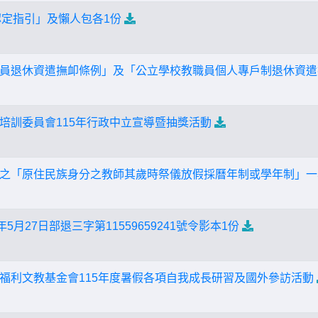
認定指引」及懶人包各1份
員退休資遣撫卹條例」及「公立學校教職員個人專戶制退休資遣
培訓委員會115年行政中立宣導暨抽獎活動
之「原住民族身分之教師其歲時祭儀放假採曆年制或學年制」一
5月27日部退三字第11559659241號令影本1份
福利文教基金會115年度暑假各項自我成長研習及國外參訪活動