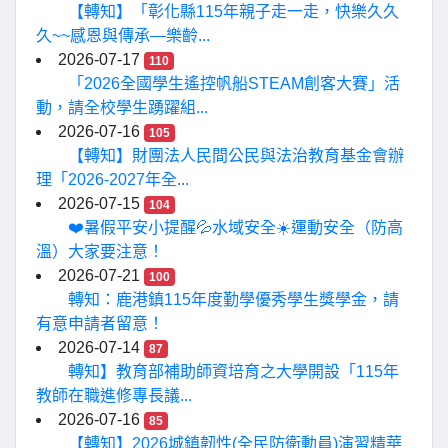
【轉知】「彰化縣115年親子走一走，快樂久久
久~~感恩與傳承—樂齡...
2026-07-17
110
「2026全國學生遙控帆船STEAM創客大賽」活
動，請全校學生踴躍組...
2026-07-16
105
【轉知】財團法人民間公民與法治教育基金會辦
理「2026-2027年全...
2026-07-15
104
❤️暑假平安小提醒💦水域安全☀️運動安全（防高
溫）大家要注意！
2026-07-21
100
轉知：鹿港鎮115年度勤學優秀學生獎學金，請
有意申請者留意！
2026-07-14
87
轉知】教育部補助師資培育之大學開設「115年
教師在職進修專長議...
2026-07-16
85
【轉知】2026城鎮韌性(全民防衛動員)演習精華