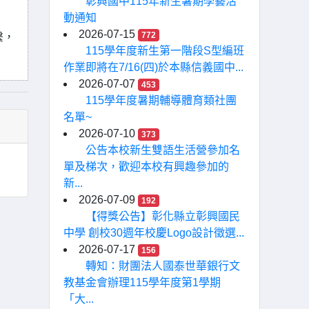
彰興國中115年新生暑期學藝活
動通知
2026-07-15
772
繫，
115學年度新生第一階段S型編班
作業即將在7/16(四)於本縣信義國中...
2026-07-07
453
115學年度暑期輔導體育類社團
名單~
2026-07-10
373
公告本校新生雙語生活營參加名
單及梯次，歡迎本校有興趣參加的
新...
2026-07-09
192
【得獎公告】彰化縣立彰興國民
中學 創校30週年校慶Logo設計徵選...
2026-07-17
156
轉知：財團法人國泰世華銀行文
教基金會辦理115學年度第1學期
「大...