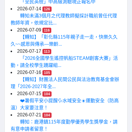
「全民英檢」中高級測驗現正報名中
2026-07-14
126
轉知未滿3個月之代理教師擬採計職前曾任代理
教師年資，依規定比...
2026-07-09
116
【轉知】「彰化縣115年親子走一走，快樂久久
久~~感恩與傳承—樂齡...
2026-07-17
113
「2026全國學生遙控帆船STEAM創客大賽」活
動，請全校學生踴躍組...
2026-07-16
105
【轉知】財團法人民間公民與法治教育基金會辦
理「2026-2027年全...
2026-07-15
104
❤️暑假平安小提醒💦水域安全☀️運動安全（防高
溫）大家要注意！
2026-07-21
104
轉知：鹿港鎮115年度勤學優秀學生獎學金，請
有意申請者留意！