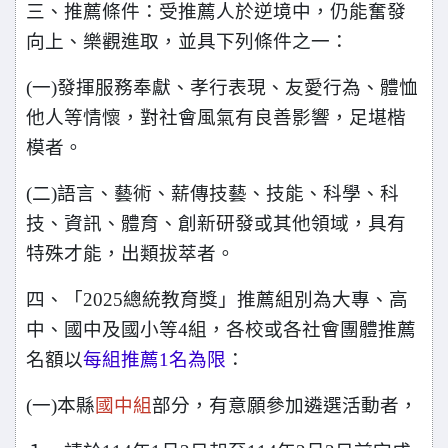
三、推薦條件：受推薦人於逆境中，仍能奮發
向上、樂觀進取，並具下列條件之一：
(
一)發揮服務奉獻、孝行表現、友愛行為、體恤
他人等情懷，對社會風氣有良善影響，足堪楷
模者。
(
二)語言、藝術、薪傳技藝、技能、科學、科
技、資訊、體育、創新研發或其他領域，具有
特殊才能，出類拔萃者。
四、「2025總統教育獎」推薦組別為大專、高
中、國中及國小等4組，各校或各社會團體推薦
名額以
每組推薦1名為限
：
(
一)本縣
國中組
部分，有意願參加遴選活動者，