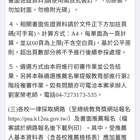
書面佐證資料)請使用開放式裝訂，「勿膠裝，
勿加封面，勿檢附光碟」。
４、相關書面佐證資料請於文件正下方加註頁
碼(可手寫)。計算方式：A4，每單面為一頁計
算，並以60頁為上限(不含空白頁)，基於公平原
則，超出頁數部分將不予進行後續參採處理。
５、遴選方式由本府進行初審作業並公告結
果，另將本縣遴選推薦名單提報教育部進行第2
階段複審作業。如有問題亦可電洽本案承辦人
劉家榮老師，電話04-7273173-535。
(
三)各校一律採取網路（至總統教育獎網站報名
https://pea.k12ea.gov.tw/）及書面推薦報名（檔
案請於網路報名後下載列印）。其中，受推薦
人基本資料表（含各校推薦檢核表）應加蓋推