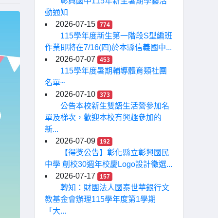
彰興國中115年新生暑期學藝活
動通知
2026-07-15
774
115學年度新生第一階段S型編班
作業即將在7/16(四)於本縣信義國中...
2026-07-07
453
115學年度暑期輔導體育類社團
名單~
2026-07-10
373
公告本校新生雙語生活營參加名
單及梯次，歡迎本校有興趣參加的
新...
2026-07-09
192
【得獎公告】彰化縣立彰興國民
中學 創校30週年校慶Logo設計徵選...
2026-07-17
157
轉知：財團法人國泰世華銀行文
教基金會辦理115學年度第1學期
「大...