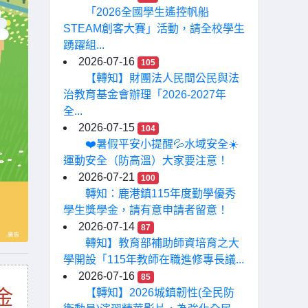
「2026全國學生遙控帆船
STEAM創客大賽」活動，請全校學生
踴躍組...
2026-07-16
105
【轉知】財團法人民間公民與法
治教育基金會辦理「2026-2027年
全...
2026-07-15
104
❤️暑假平安小提醒💦水域安全☀️
運動安全（防高溫）大家要注意！
2026-07-21
100
轉知：鹿港鎮115年度勤學優秀
學生獎學金，請有意申請者留意！
2026-07-14
87
轉知】教育部補助師資培育之大
學開設「115年教師在職進修專長議...
2026-07-16
85
【轉知】2026城鎮韌性(全民防
金