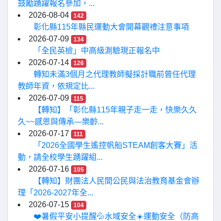
鼓勵踴躍報名參加，...
2026-08-04
142
彰化縣115年縣民運動大會開幕觀禮注意事項
2026-07-09
134
「全民英檢」中高級測驗現正報名中
2026-07-14
126
轉知未滿3個月之代理教師擬採計職前曾任代理
教師年資，依規定比...
2026-07-09
115
【轉知】「彰化縣115年親子走一走，快樂久久
久~~感恩與傳承—樂齡...
2026-07-17
111
「2026全國學生遙控帆船STEAM創客大賽」活
動，請全校學生踴躍組...
2026-07-16
105
【轉知】財團法人民間公民與法治教育基金會辦
理「2026-2027年全...
2026-07-15
104
❤️暑假平安小提醒💦水域安全☀️運動安全（防高