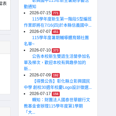
彰興國中115年新生暑期學藝活
當表
動通知
2026-07-15
771
115學年度新生第一階段S型編班
作業即將在7/16(四)於本縣信義國中...
2026-07-07
451
115學年度暑期輔導體育類社團
名單~
2026-07-10
373
公告本校新生雙語生活營參加名
單及梯次，歡迎本校有興趣參加的
新...
2026-07-09
192
【得獎公告】彰化縣立彰興國民
中學 創校30週年校慶Logo設計徵選...
2026-07-17
156
轉知：財團法人國泰世華銀行文
教基金會辦理115學年度第1學期
「大...