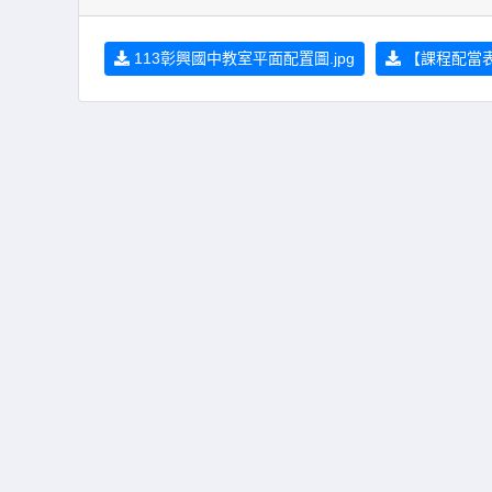
113彰興國中教室平面配置圖.jpg
【課程配當表