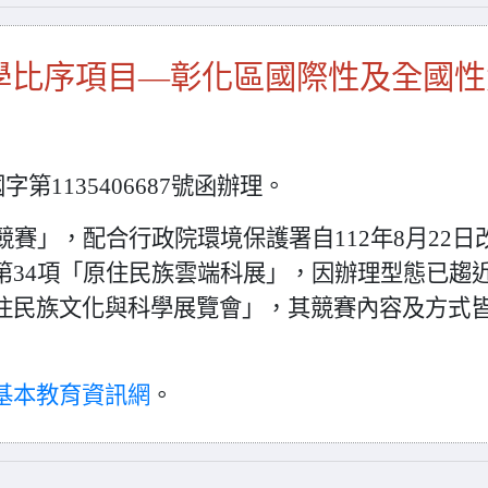
學比序項目—彰化區國際性及全國性
第1135406687號函辦
理。
競賽」，配合行政院環
境保護署自112年8月22日
第34項「原住民族雲端科展」，因辦理型態已
趨
住民族文化
與科學展覽會」，其競賽內容及方式
基本教育資訊網
。