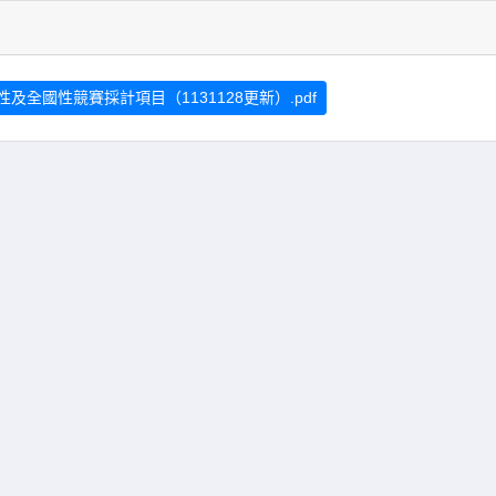
國性競賽採計項目（1131128更新）.pdf