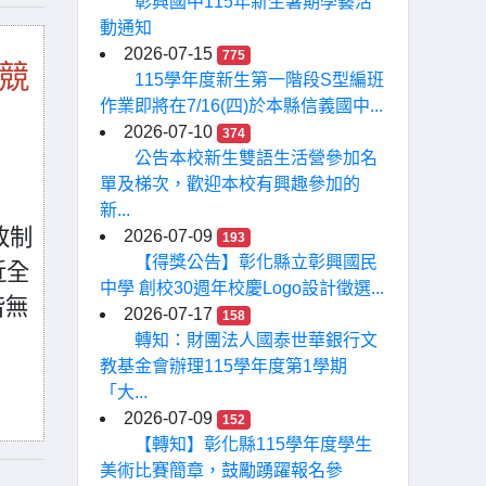
彰興國中115年新生暑期學藝活
動通知
2026-07-15
775
競
115學年度新生第一階段S型編班
作業即將在7/16(四)於本縣信義國中...
2026-07-10
374
公告本校新生雙語生活營參加名
單及梯次，歡迎本校有興趣參加的
新...
改制
2026-07-09
193
【得獎公告】彰化縣立彰興國民
近全
中學 創校30週年校慶Logo設計徵選...
皆無
2026-07-17
158
轉知：財團法人國泰世華銀行文
教基金會辦理115學年度第1學期
「大...
2026-07-09
152
【轉知】彰化縣115學年度學生
美術比賽簡章，鼓勵踴躍報名參