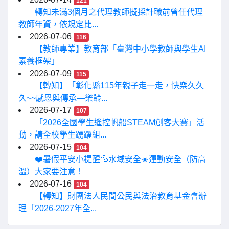
121
轉知未滿3個月之代理教師擬採計職前曾任代理
教師年資，依規定比...
2026-07-06
116
【教師專業】教育部「臺灣中小學教師與學生AI
素養框架」
2026-07-09
115
【轉知】「彰化縣115年親子走一走，快樂久久
久~~感恩與傳承—樂齡...
2026-07-17
107
「2026全國學生遙控帆船STEAM創客大賽」活
動，請全校學生踴躍組...
2026-07-15
104
❤️暑假平安小提醒💦水域安全☀️運動安全（防高
溫）大家要注意！
2026-07-16
104
【轉知】財團法人民間公民與法治教育基金會辦
理「2026-2027年全...