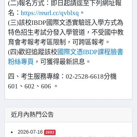
(二)報名方式：即日起請逕至下列網址報
名：
https://reurl.cc/qvblxq
。
(三)該校IBDP國際文憑實驗班入學方式為
特色招生考試分發入學管道，不受國中教
育會考報考考區限制，可跨區報考。
(四)歡迎追蹤該校
國際文憑IBDP課程臉書
粉絲專頁
，可獲得最新訊息。
四、考生服務專線：02-2528-6618分機
601、602、606 。
近月內熱門公告
2026-07-16
2693