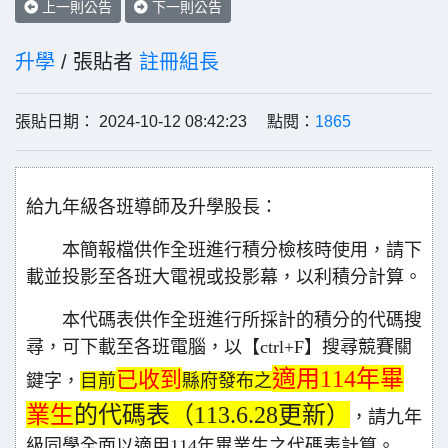
上一則公告
下一則公告
升學
/ 張貼者
註冊組長
張貼日期： 2024-10-12 08:42:23 點閱：
1865
給九年級各班導師及升學股長：
本簡報檔供作全班進行積分檢核時使用，請下
載並投影至各班大電視或投影幕，以利積分計算。
本代碼表供作全班進行所採計的積分的代碼搜
尋，可下載至各班電腦，以【ctrl+F】搜尋競賽關
適用114年畢
已收到
鍵字，
目前
縣府發布之
業生
的代碼表（113.6.28更新）
，請九年
級同學全面以適用114年畢業生之代碼表計算。