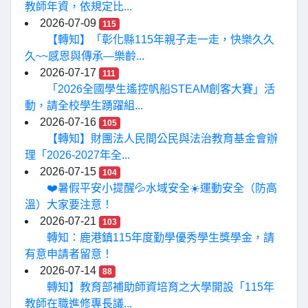
教師年資，依規定比...
2026-07-09
115
【轉知】「彰化縣115年親子走一走，快樂久久
久~~感恩與傳承—樂齡...
2026-07-17
111
「2026全國學生遙控帆船STEAM創客大賽」活
動，請全校學生踴躍組...
2026-07-16
105
【轉知】財團法人民間公民與法治教育基金會辦
理「2026-2027年全...
2026-07-15
104
❤️暑假平安小提醒💦水域安全☀️運動安全（防高
溫）大家要注意！
2026-07-21
103
轉知：鹿港鎮115年度勤學優秀學生獎學金，請
有意申請者留意！
2026-07-14
88
轉知】教育部補助師資培育之大學開設「115年
教師在職進修專長議...