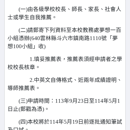
(
一)由各級學校校長、師長、家長、社會人
士或學生自我推
薦。
(
二)請郵寄下列資料至本校教務處夢想一百
小組憑辦(640雲
林縣斗六市鎮南路1110號「夢
想100小組」收)
1.填妥推
薦表，推薦表須經申請者之學
校校長核章。
2.
中英文自傳格式、近兩年成績證明、
導師推薦
表。
(
三)申請時間：113年9月23日至114年5月1
日止(郵戳為
憑)。
(
四)本校將於114年5月19日前逐批通知筆試
及口試。