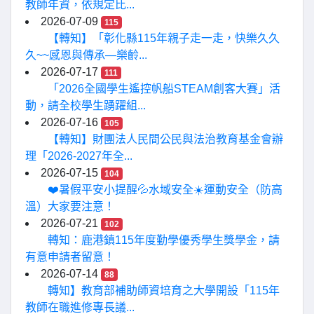
教師年資，依規定比...
2026-07-09
115
【轉知】「彰化縣115年親子走一走，快樂久久
久~~感恩與傳承—樂齡...
2026-07-17
111
「2026全國學生遙控帆船STEAM創客大賽」活
動，請全校學生踴躍組...
2026-07-16
105
【轉知】財團法人民間公民與法治教育基金會辦
理「2026-2027年全...
2026-07-15
104
❤️暑假平安小提醒💦水域安全☀️運動安全（防高
溫）大家要注意！
2026-07-21
102
轉知：鹿港鎮115年度勤學優秀學生獎學金，請
有意申請者留意！
2026-07-14
88
轉知】教育部補助師資培育之大學開設「115年
教師在職進修專長議...