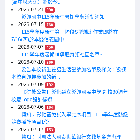
(高中職大免）將於今...
2026-07-21
990
彰興國中115年新生暑期學藝活動通知
2026-07-15
768
115學年度新生第一階段S型編班作業即將在
7/16(四)於本縣信義國中...
2026-07-07
450
115學年度暑期輔導體育類社團名單~
2026-07-10
369
公告本校新生雙語生活營參加名單及梯次，歡迎
本校有興趣參加的新...
2026-07-09
192
【得獎公告】彰化縣立彰興國民中學 創校30週年
校慶Logo設計徵選...
2026-07-06
164
轉知：彰化區免試入學比序項目─115學年度縣級
競賽採計項目1份
2026-07-17
153
轉知：財團法人國泰世華銀行文教基金會辦理