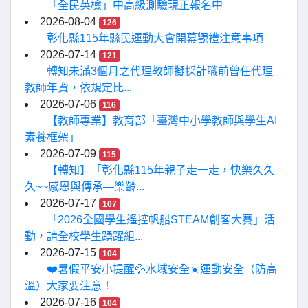
「全民英檢」中高級測驗現正報名中
2026-08-04
126
彰化縣115年縣民運動大會開幕觀禮注意事項
2026-07-14
121
轉知未滿3個月之代理教師擬採計職前曾任代理
教師年資，依規定比...
2026-07-06
116
【教師專業】教育部「臺灣中小學教師與學生AI
素養框架」
2026-07-09
115
【轉知】「彰化縣115年親子走一走，快樂久久
久~~感恩與傳承—樂齡...
2026-07-17
107
「2026全國學生遙控帆船STEAM創客大賽」活
動，請全校學生踴躍組...
2026-07-15
104
❤️暑假平安小提醒💦水域安全☀️運動安全（防高
溫）大家要注意！
2026-07-16
104