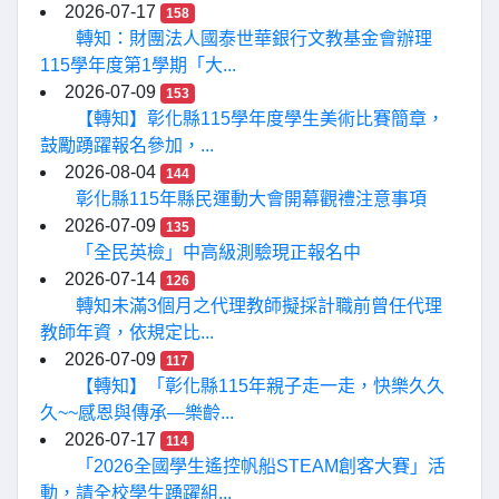
2026-07-17
158
轉知：財團法人國泰世華銀行文教基金會辦理
115學年度第1學期「大...
2026-07-09
153
【轉知】彰化縣115學年度學生美術比賽簡章，
鼓勵踴躍報名參加，...
2026-08-04
144
彰化縣115年縣民運動大會開幕觀禮注意事項
2026-07-09
135
「全民英檢」中高級測驗現正報名中
2026-07-14
126
轉知未滿3個月之代理教師擬採計職前曾任代理
教師年資，依規定比...
2026-07-09
117
【轉知】「彰化縣115年親子走一走，快樂久久
久~~感恩與傳承—樂齡...
2026-07-17
114
「2026全國學生遙控帆船STEAM創客大賽」活
動，請全校學生踴躍組...