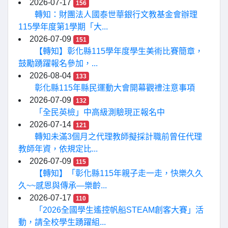
2026-07-17
156
轉知：財團法人國泰世華銀行文教基金會辦理
115學年度第1學期「大...
2026-07-09
151
【轉知】彰化縣115學年度學生美術比賽簡章，
鼓勵踴躍報名參加，...
2026-08-04
133
彰化縣115年縣民運動大會開幕觀禮注意事項
2026-07-09
132
「全民英檢」中高級測驗現正報名中
2026-07-14
121
轉知未滿3個月之代理教師擬採計職前曾任代理
教師年資，依規定比...
2026-07-09
115
【轉知】「彰化縣115年親子走一走，快樂久久
久~~感恩與傳承—樂齡...
2026-07-17
110
「2026全國學生遙控帆船STEAM創客大賽」活
動，請全校學生踴躍組...