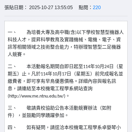
張貼日期： 2025-10-27 13:55:05 點閱：
220
一、
為培養大專及高中職
含
以下學校智慧型機器人
(
)
科技人才，提昇科學教育及實踐機械、電機、電子、資
訊等相關領域之技術整合能力，特辦理智慧型二足機器
人競賽。
二、
本活動報名期間自即日起至
年
月
日（星
114
10
24
期五）止。凡於
年
月
日（星期五）前完成報名並
114
10
17
繳費者，即可享有早鳥優惠價格。詳細內容與報名訊
息，請連結至本校機電工程學系網站查詢
。
(http://www.me.ntnu.edu.tw/)
三、
敬請貴校協助公告本活動競賽辦法（如附
件），並鼓勵同學踴躍參加。
四、
如有疑問，請逕洽本校機電工程學系卓嫈琴小