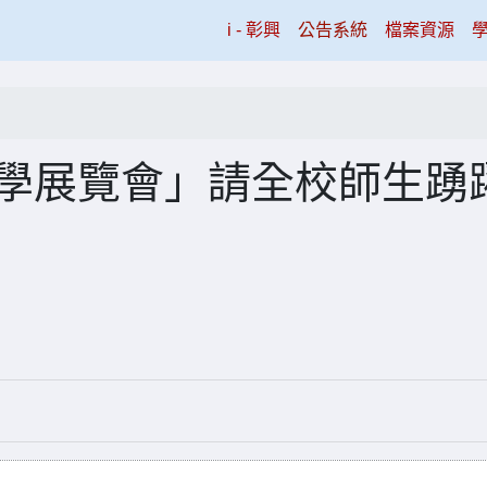
(current)
i - 彰興
公告系統
檔案資源
科學展覽會」請全校師生踴