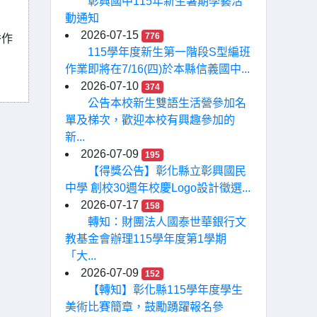
彰興國中115年新生暑期學藝活
動通知
2026-07-15
776
秀作
115學年度新生第一階段S型編班
作業即將在7/16(四)於本縣信義國中...
2026-07-10
374
公告本校新生雙語生活營參加名
單及梯次，歡迎本校有興趣參加的
新...
2026-07-09
195
【得獎公告】彰化縣立彰興國民
中學 創校30週年校慶Logo設計徵選...
2026-07-17
158
轉知：財團法人國泰世華銀行文
教基金會辦理115學年度第1學期
「大...
2026-07-09
152
【轉知】彰化縣115學年度學生
美術比賽簡章，鼓勵踴躍報名參