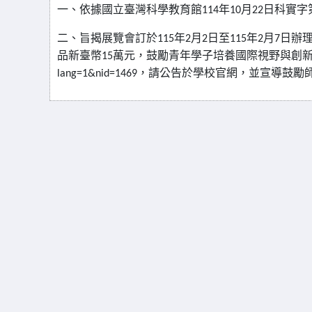
一、依據國立臺灣科學教育館
年
月
日科實字
114
10
22
二、旨揭展覽會訂於
年
月
日至
年
月
日辦
115
2
2
115
2
7
品新臺幣
萬元，鼓勵青年學子培養國際視野與創
15
，請公告於學校官
網，並宣導鼓勵
lang=1&nid=1469