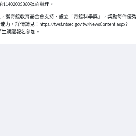
第
號函辦理。
11402005360
理，獲奇鋐
教育基金會支持、設立「奇鋐科學獎」，獎勵每件優
新能
力，詳情請見：
https://twsf.ntsec.gov.tw
/NewsContent.aspx?
師生踴躍報名參加。