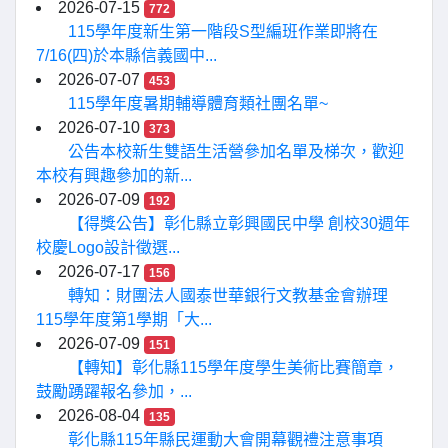
2026-07-15
772
115學年度新生第一階段S型編班作業即將在
7/16(四)於本縣信義國中...
2026-07-07
453
115學年度暑期輔導體育類社團名單~
2026-07-10
373
公告本校新生雙語生活營參加名單及梯次，歡迎
本校有興趣參加的新...
2026-07-09
192
【得獎公告】彰化縣立彰興國民中學 創校30週年
校慶Logo設計徵選...
2026-07-17
156
轉知：財團法人國泰世華銀行文教基金會辦理
115學年度第1學期「大...
2026-07-09
151
【轉知】彰化縣115學年度學生美術比賽簡章，
鼓勵踴躍報名參加，...
2026-08-04
135
彰化縣115年縣民運動大會開幕觀禮注意事項