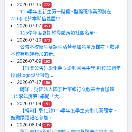
2026-07-15
772
115學年度新生第一階段S型編班作業即將在
7/16(四)於本縣信義國中...
2026-07-07
453
115學年度暑期輔導體育類社團名單~
2026-07-10
373
公告本校新生雙語生活營參加名單及梯次，歡迎
本校有興趣參加的新...
2026-07-09
192
【得獎公告】彰化縣立彰興國民中學 創校30週年
校慶Logo設計徵選...
2026-07-17
156
轉知：財團法人國泰世華銀行文教基金會辦理
115學年度第1學期「大...
2026-07-09
151
【轉知】彰化縣115學年度學生美術比賽簡章，
鼓勵踴躍報名參加，...
2026-08-04
135
彰化縣115年縣民運動大會開幕觀禮注意事項