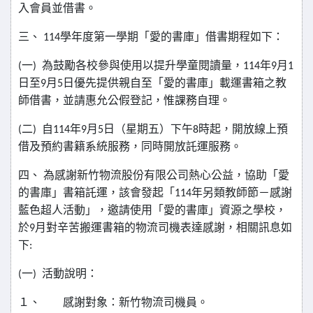
入會員並借書。
三、
114
學年度第一學期「愛的書庫」借書期程如下：
(
一
)
為鼓勵各校參與使用以提升學童閱讀量，
114
年
9
月
1
日至
9
月
5
日優先提供親自至「愛的書庫」載運書箱之教
師借書，並請惠允公假登記，惟課務自理。
(
二
)
自
114
年
9
月
5
日（星期五）下午
8
時起，開放線上預
借及預約書籍系統服務，同時開放託運服務。
四、
為感謝新竹物流股份有限公司熱心公益，協助「愛
的書庫」書箱託運，該會發起「
114
年另類教師節－感謝
藍色超人活動」，邀請使用「愛的書庫」資源之學校，
於
9
月對辛苦搬運書箱的物流司機表達感謝，相關訊息如
下
:
(
一
)
活動說明：
１、
感謝對象：新竹物流司機員。