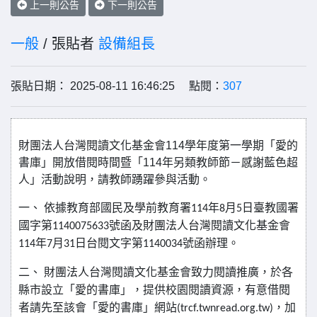
上一則公告
下一則公告
一般
/ 張貼者
設備組長
張貼日期： 2025-08-11 16:46:25 點閱：
307
財團法人台灣閱讀文化基金會
114
學年度第一學期「愛的
書庫」開放借閱時間暨「
114
年另類教師節－感謝藍色超
人」活動說明，請教師踴躍參與活動。
一、
依據教育部國民及學前教育署
114
年
8
月
5
日臺教國署
國字第
1140075633
號函及財團法人台灣閱讀文化基金會
114
年
7
月
31
日台閱文字第
1140034
號函辦理。
二、
財團法人台灣閱讀文化基金會致力閱讀推廣，於各
縣市設立「愛的書庫」，提供校園閱讀資源，有意借閱
者請先至該會「愛的書庫」網站
(trcf.twnread.org.tw)
，加