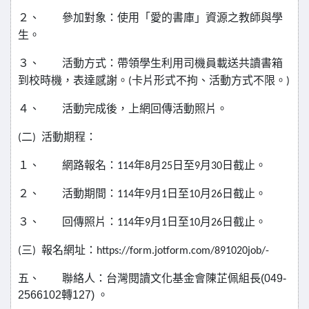
２、
參加對象：使用「愛的書庫」資源之教師與學
生。
３、
活動方式：帶領學生利用司機員載送共讀書箱
到校時機，表達感謝。
(
卡片形式不拘、活動方式不限。
)
４、
活動完成後，上網回傳活動照片。
(
二
)
活動期程：
１、
網路報名：
114
年
8
月
25
日至
9
月
30
日截止。
２、
活動期間：
114
年
9
月
1
日至
10
月
26
日截止。
３、
回傳照片：
114
年
9
月
1
日至
10
月
26
日截止。
(
三
)
報名網址：
https://form.jotform.com/891020job/-
五、
聯絡人：台灣閱讀文化基金會陳芷佩組長
(049-
2566102
轉
127)
。