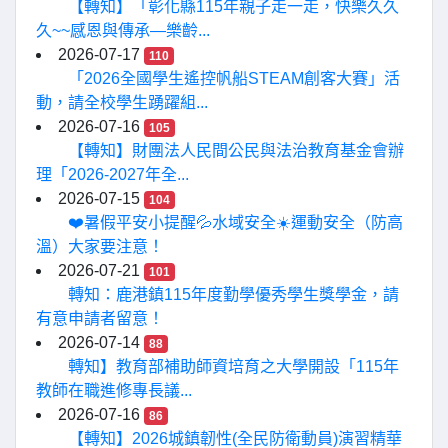
【轉知】「彰化縣115年親子走一走，快樂久久
久~~感恩與傳承—樂齡...
2026-07-17
110
「2026全國學生遙控帆船STEAM創客大賽」活
動，請全校學生踴躍組...
2026-07-16
105
【轉知】財團法人民間公民與法治教育基金會辦
理「2026-2027年全...
2026-07-15
104
❤️暑假平安小提醒💦水域安全☀️運動安全（防高
溫）大家要注意！
2026-07-21
101
轉知：鹿港鎮115年度勤學優秀學生獎學金，請
有意申請者留意！
2026-07-14
88
轉知】教育部補助師資培育之大學開設「115年
教師在職進修專長議...
2026-07-16
86
【轉知】2026城鎮韌性(全民防衛動員)演習精華