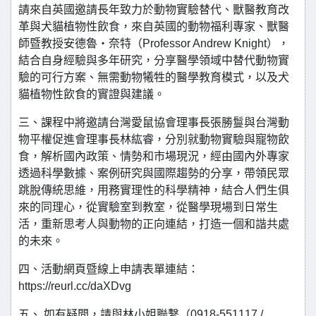
請來自英國邀請長年致力於動物實驗替代、獸醫教育改
革與犬貓植物性飲食，來自英國的動物福利專家、獸醫
師暨教授安德魯・奈特（Professor Andrew Knight），
結合自身經驗與多年研究，分享醫學領域中替代動物實
驗的可行方案、無需動物犧牲的醫學教育模式，以及犬
貓植物性飲食的實證與建議。
三、課程中將邀請台灣愛鼠協會理事長張勝鬘與台灣動
物平權促進會理事長林紘睿，分別就動物實驗與寵物飲
食，解析國內政策、情勢和市場現況，經由國內外專家
透過科學數據、案例研究與國際趨勢的分享，帶領民眾
跳脫傳統思維，用務實理性的科學精神，結合人們生俱
來的同理心，從實驗室到教室，從醫學現場到日常生
活，重新思考人與動物的正向連結，打造一個和諧共處
的未來。
四、活動網頁暨線上申請表單連結：
https://reurl.cc/daXDvg
五、 如有疑問，請與林小姐聯繫（0918-551117 /